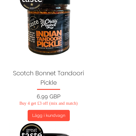
Scotch Bonnet Tandoori
Pickle
Pris
6,99 GBP
Buy 4 get £3 off (mix and match)
Lägg i kundvagn