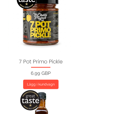
7 Pot Primo Pickle
Pris
6,99 GBP
Lägg i kundvagn