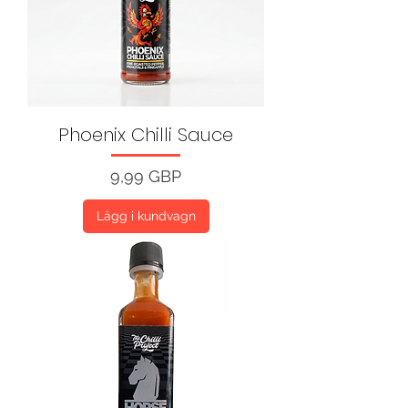
Phoenix Chilli Sauce
Pris
9,99 GBP
Lägg i kundvagn