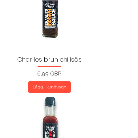
Charlies brun chilisås
Pris
6,99 GBP
Lägg i kundvagn