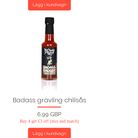
Lägg i kundvagn
Badass grävling chilisås
Pris
6,99 GBP
Buy 4 get £3 off (mix and match)
Lägg i kundvagn