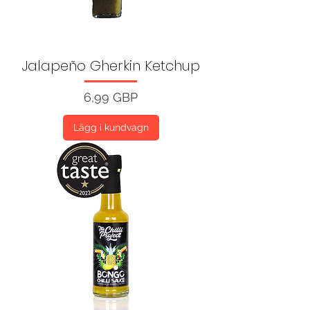
Jalapeño Gherkin Ketchup
Pris
6,99 GBP
Lägg i kundvagn