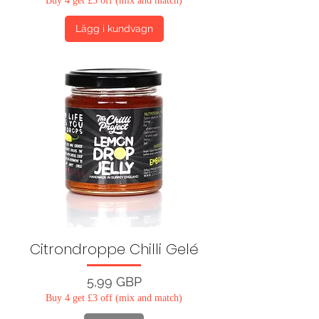
Buy 4 get £3 off (mix and match)
Lägg i kundvagn
Citrondroppe Chilli Gelé
Pris
5,99 GBP
Buy 4 get £3 off (mix and match)