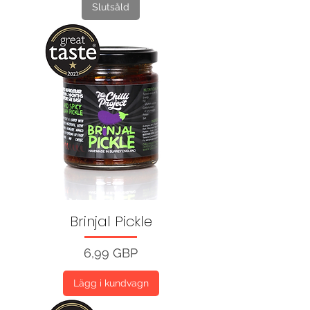
Slutsåld
Brinjal Pickle
Pris
6,99 GBP
Lägg i kundvagn