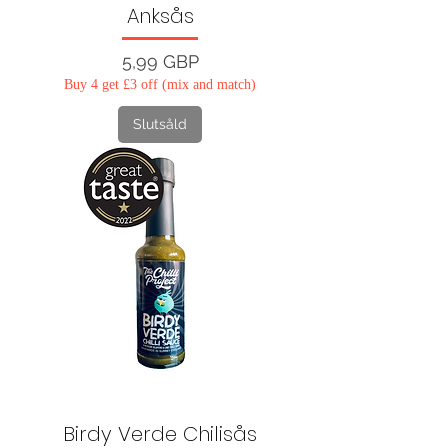
Anksås
Pris
5,99 GBP
Buy 4 get £3 off (mix and match)
Slutsåld
Birdy Verde Chilisås