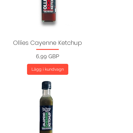
Ollies Cayenne Ketchup
Pris
6,99 GBP
Lägg i kundvagn