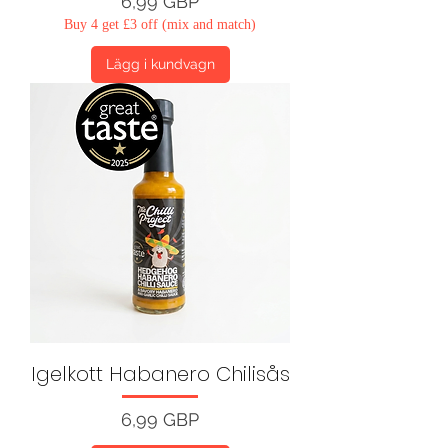
Pris
6,99 GBP
Buy 4 get £3 off (mix and match)
Lägg i kundvagn
Igelkott Habanero Chilisås
Pris
6,99 GBP