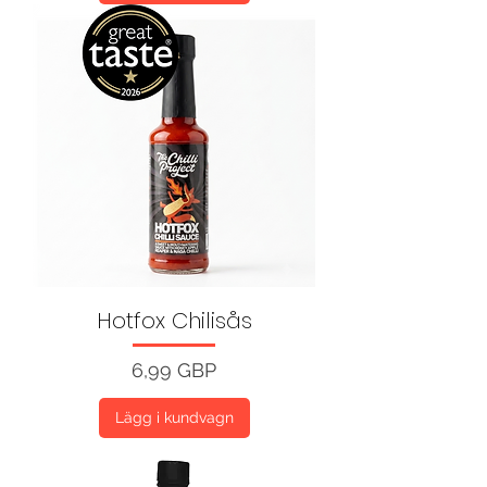
Hotfox Chilisås
Pris
6,99 GBP
Lägg i kundvagn