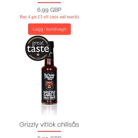
Pris
6,99 GBP
Buy 4 get £3 off (mix and match)
Lägg i kundvagn
Grizzly vitlök chilisås