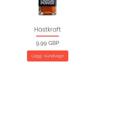
Hästkraft
Pris
9,99 GBP
Lägg i kundvagn