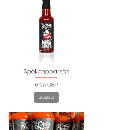
Spökpepparsås
Pris
6,99 GBP
Slutsåld