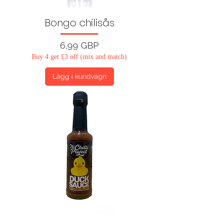
Bongo chilisås
Pris
6,99 GBP
Buy 4 get £3 off (mix and match)
Lägg i kundvagn