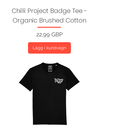
Chilli Project Badge Tee -
Organic Brushed Cotton
Pris
22,99 GBP
Lägg i kundvagn