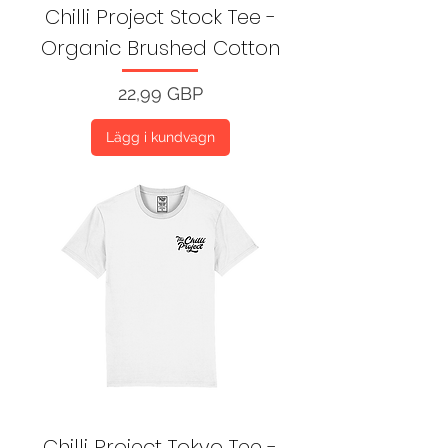
Chilli Project Stock Tee -
Organic Brushed Cotton
Pris
22,99 GBP
Lägg i kundvagn
Chilli Project Tokyo Tee -