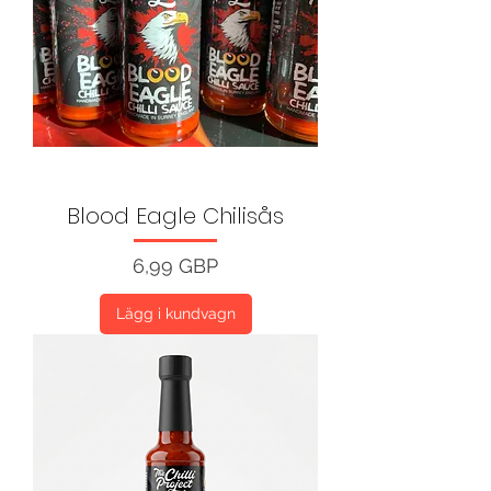
Blood Eagle Chilisås
Pris
6,99 GBP
Lägg i kundvagn