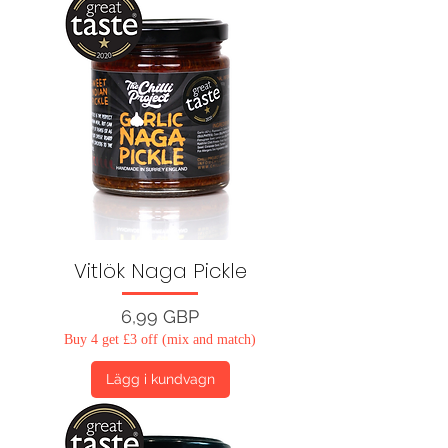
Vitlök Naga Pickle
Pris
6,99 GBP
Buy 4 get £3 off (mix and match)
Lägg i kundvagn