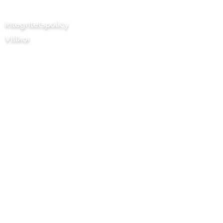
Kontakta oss
Integritetspolicy
Villkor
Chili Project Artisan Foods Limited
8 Poplar Road
Läderhuvud
Surrey
KT22 8SJ
ENGLAND
info@chilliproject.co.uk