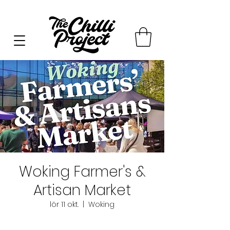
Woking Farmer's &
Artisan Market
lör 11 okt.
  |  
Woking