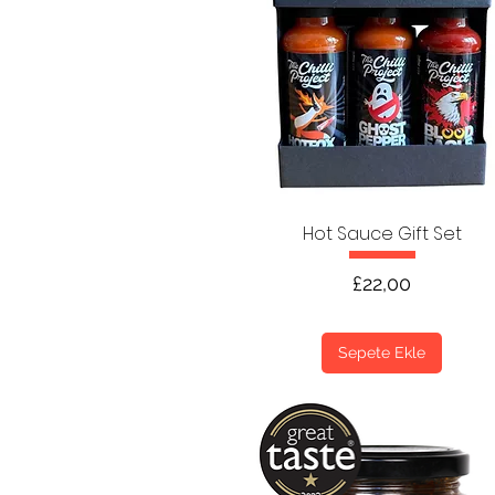
Hot Sauce Gift Set
Fiyat
£22,00
Sepete Ekle