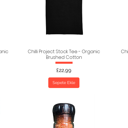
anic
Chilli Project Stock Tee - Organic
Chi
Brushed Cotton
Fiyat
£22,99
Sepete Ekle