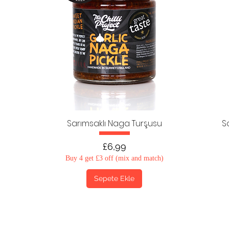
Sarımsaklı Naga Turşusu
S
Fiyat
£6,99
Buy 4 get £3 off (mix and match)
Sepete Ekle
Yaklaşan etkinlikler ve teklifler için
güncel kalın