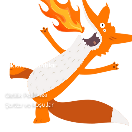
Sıkıcı Bağlantılar
Gizlilik Politikası
Şartlar ve koşullar