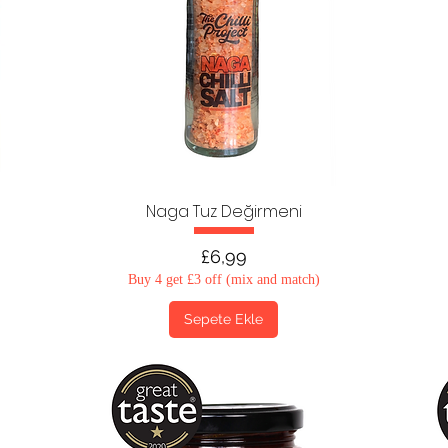
Naga Tuz Değirmeni
Fiyat
£6,99
Buy 4 get £3 off (mix and match)
Sepete Ekle