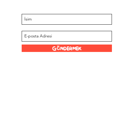
Posta listemize üye olun
Göndermek
Eğlenceli
Bağlantılar
Stokçularımız
 Limited
Scoville Ölçeği
Hakkımızda