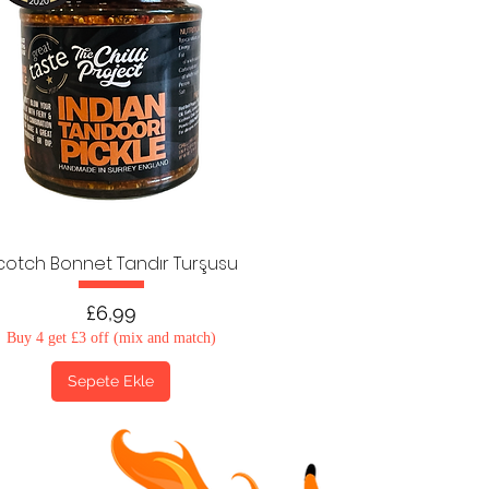
cotch Bonnet Tandır Turşusu
Fiyat
£6,99
Buy 4 get £3 off (mix and match)
Sepete Ekle