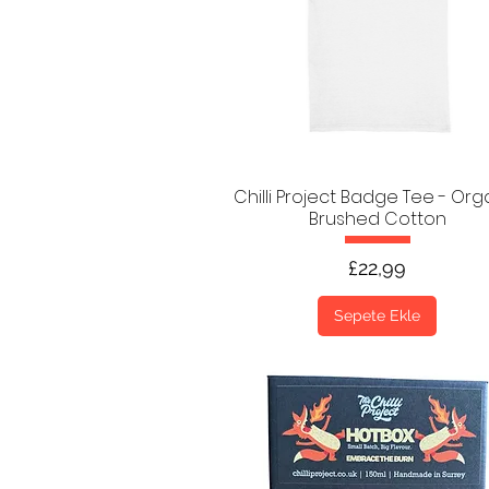
Chilli Project Badge Tee - Org
Brushed Cotton
Fiyat
£22,99
Sepete Ekle