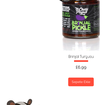
Brinjal Turşusu
Fiyat
£6,99
Sepete Ekle