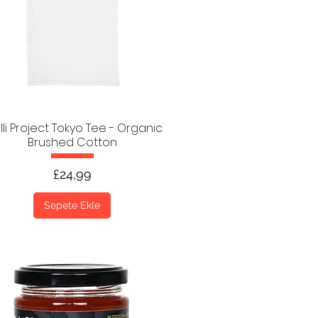
lli Project Tokyo Tee - Organic
Brushed Cotton
Fiyat
£24,99
Sepete Ekle