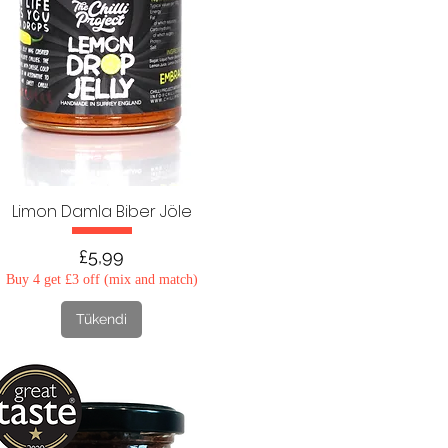
Limon Damla Biber Jöle
Fiyat
£5,99
Buy 4 get £3 off (mix and match)
Tükendi