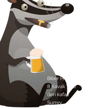
Bize ulaşın
Biber Projesi Artisan Foods
8 Kavak Yolu
deri kafalı
Surrey