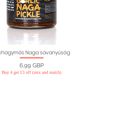
khagymás Naga savanyúság
Ár
6,99 GBP
Buy 4 get £3 off (mix and match)