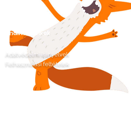
Unalmas linkek
Adatvédelmi irányelvek
Felhasználási feltételek