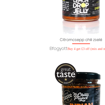
Citromcsepp chili zselé
Elfogyott
Buy 4 get £3 off (mix and 