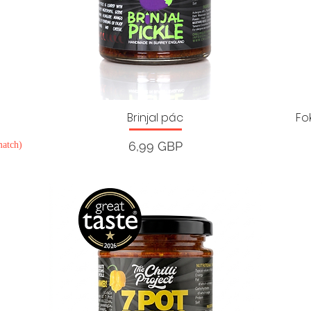
Brinjal pác
Fo
Ár
6,99 GBP
match)