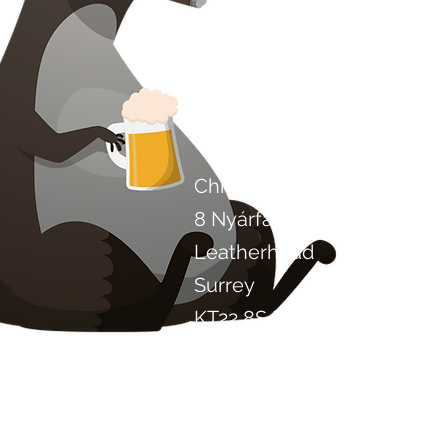
Lépjen kapcsolatba vel
Chilli Project Artisan Foods
8 Nyárfa út
Leatherhead
Surrey
KT22 8SJ
ANGLIA
info@chilliproject.co.uk