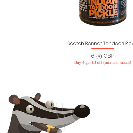
Scotch Bonnet Tandoori Pic
Ár
6,99 GBP
Buy 4 get £3 off (mix and match)