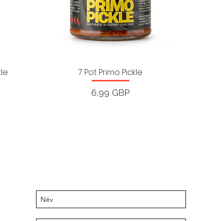
kle
7 Pot Primo Pickle
Ár
6,99 GBP
Legyen naprakész a közelgő
eseményekről és ajánlatokról
Iratkozzon fel levelezőlistánkra