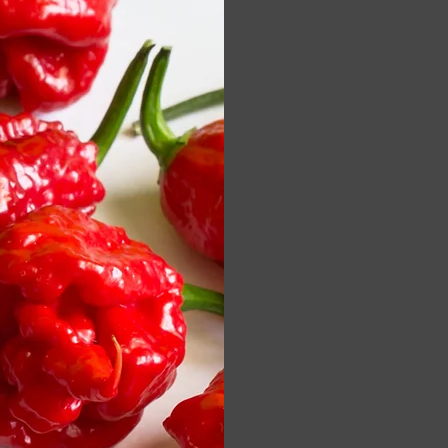
amikor egy ba
Very much like
grew and befo
5cde -
Csatlakozt
blogokhoz (mie
keressünk a
gyümölcs i
Ez idő tájt a Na
világ legcsípős
a nemzet csi
következő
darabot._cc
Ez a naturally 
chili-cf58d
llillitissmi