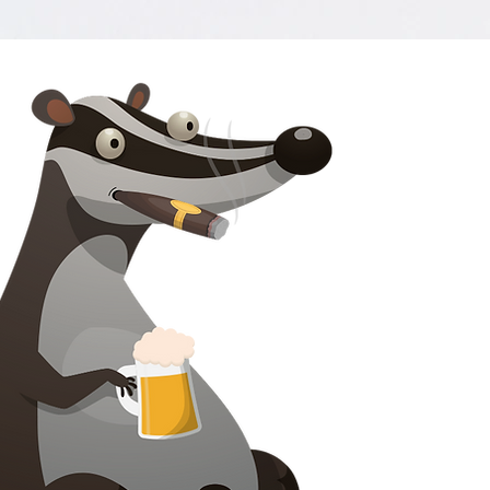
Lépjen kapcsolatba vel
Chilli Project Artisan Foods
8 Nyárfa út