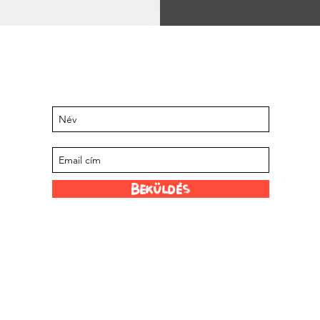
Legyen naprakész a közelgő
eseményekről és ajánlatokról
Iratkozzon fel levelezőlistánkra
Beküldés
Szórakoztató linkek
ünk
Forgalmazóink
 Limited
Scoville skála
Rólunk