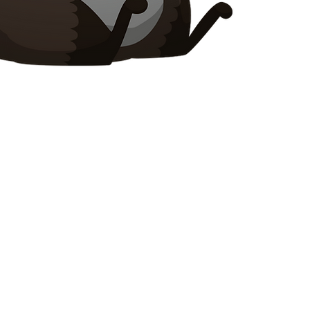
Leatherhead
Surrey
KT22 8SJ
ANGLIA
info@chilliproject.co.uk
07825 778 167