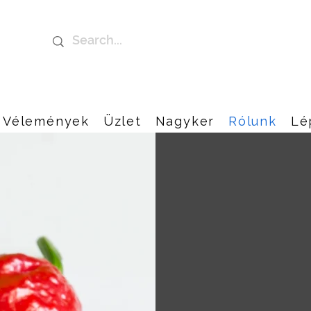
Vélemények
Üzlet
Nagyker
Rólunk
Lé
Utunk chil