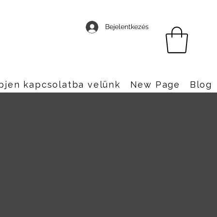
Bejelentkezés
pjen kapcsolatba velünk
New Page
Blog
ivel a késői noughties-ben kezdődött,