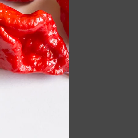
Néhány év elte
termesztés
egyébként is
hogy a pa
hatékony
Meg
Prototípus te
végzett köz
önbizalmat ad
Minden 
műalkotástól/m
telje
Reméljük, ho