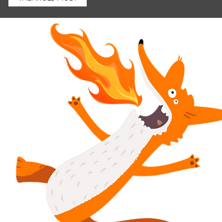
Unalmas linkek
Adatvédelmi irányelvek
Felhasználási feltételek