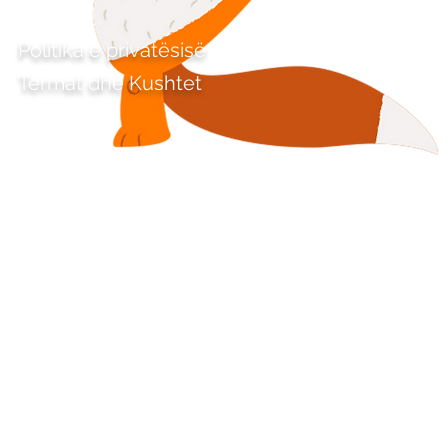
Politika e privatësisë
Termat dhe Kushtet