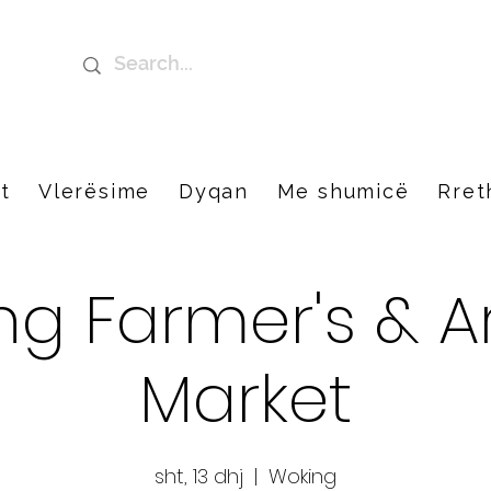
t
Vlerësime
Dyqan
Me shumicë
Rret
g Farmer's & A
Market
sht, 13 dhj
  |  
Woking