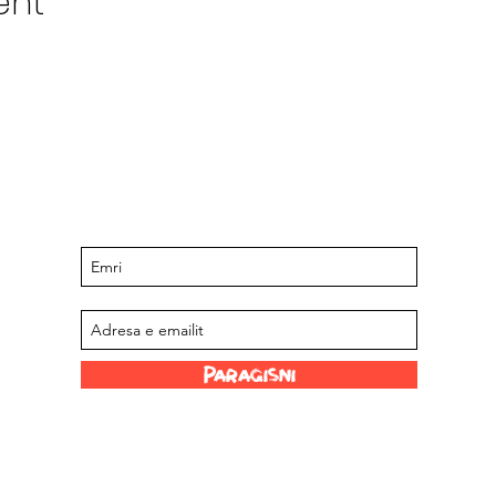
ent
Qëndroni të përditësuar për ngjarjet
dhe ofertat e ardhshme
Regjistrohu në listën tonë të postimeve
Paraqisni
Lidhje argëtuese