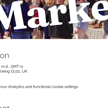
ion
30 m.d., GMT+0
Woking GU21, UK
ur Analytics and functional cookie settings.