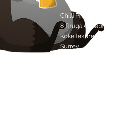
Chilli Project Artisan Foods
8 Rruga e Plepit
Kokë lëkure
Surrey
KT22 8SJ
ANGLI
info@chilliproject.co.uk
07825 778 167