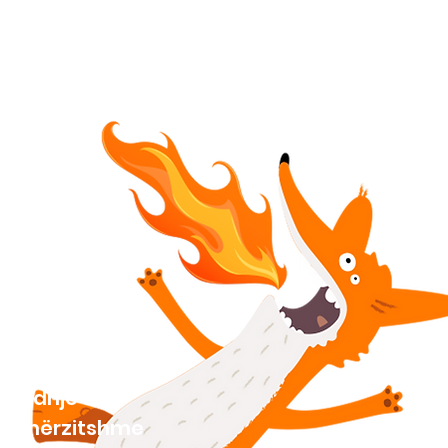
Lidhje të
mërzitshme