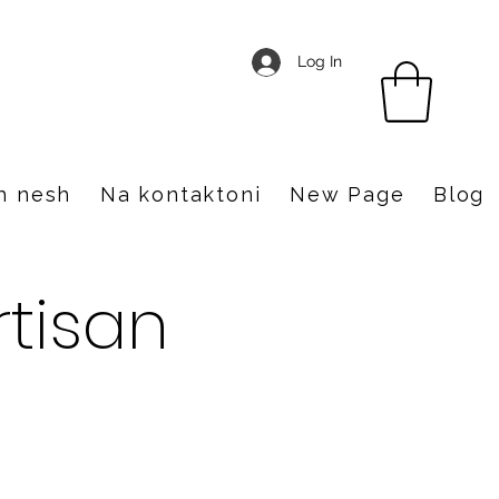
Log In
h nesh
Na kontaktoni
New Page
Blog
rtisan