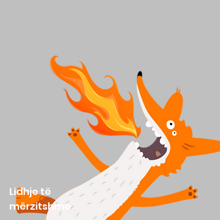
Lidhje të
mërzitshme