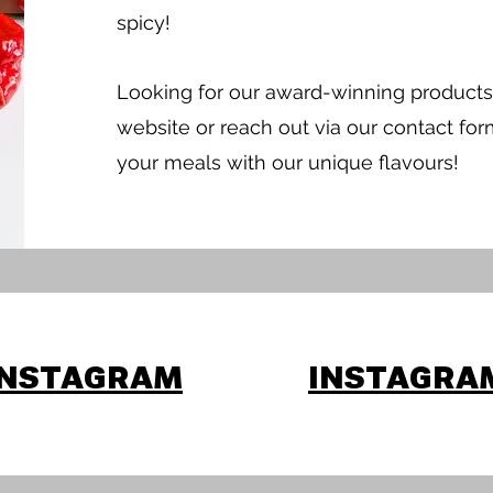
spicy!
Looking for our award-winning products
website or reach out via our contact for
your meals with our unique flavours!
INSTAGRAM
INSTAGRA