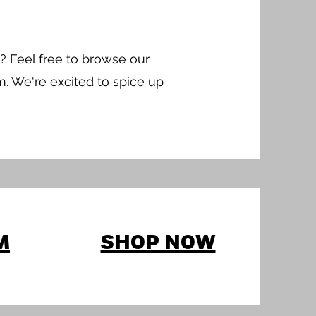
? Feel free to browse our
m. We're excited to spice up
M
SHOP NOW