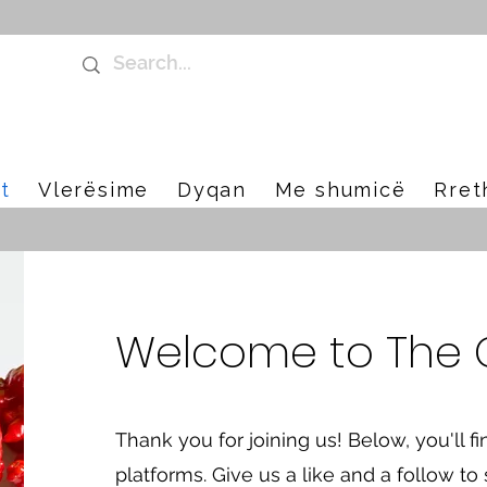
t
Vlerësime
Dyqan
Me shumicë
Rret
Welcome to The Ch
Thank you for joining us! Below, you'll fi
platforms. Give us a like and a follow to