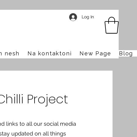
Log In
h nesh
Na kontaktoni
New Page
Blog
illi Project
nd links to all our social media
 stay updated on all things