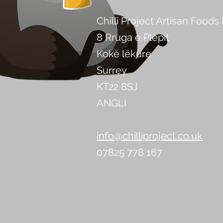
Chilli Project Artisan Foods
8 Rruga e Plepit
Kokë lëkure
Surrey
KT22 8SJ
ANGLI
info@chilliproject.co.uk
07825 778 167