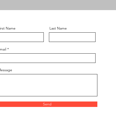
irst Name
Last Name
mail
essage
Send