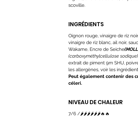
scoville.
INGRÉDIENTS
Oignon rouge, vinaigre de riz noi
vinaigre de riz blanc, ail noir, sa
Wakame, Encre de Seiche
(MOL
(carboxyméthylcellulose sodique)
extrait de piment 9m SHU, poivre
les allergènes, voir les ingrédien
Peut également contenir des cru
céleri.
NIVEAU DE CHALEUR
7/6 /🌶️🌶️🌶️🌶️🌶️🌶️🔥🔥