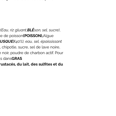
r
(Eau, riz gluant,
BLÉ
son, sel, sucre)
,
uce de poisson
(POISSON),
Algue
LUSQUE)
(40%), eau, sel, épaississant
, chipotle, sucre, sel de lave noire,
 noir, poudre de charbon actif. Pour
ts dans
GRAS
stacés, du lait, des sulfites et du