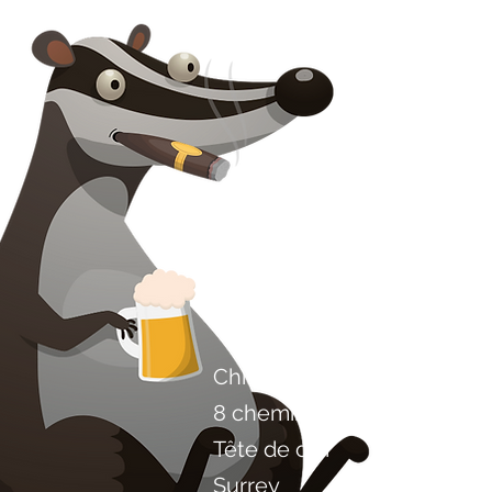
Contactez-nous
Chili Project Artisan Foods 
8 chemin des peupliers
Tête de cuir
Surrey