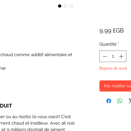
Pri
9,99 £GB
Quantité
*
 chaud comme additif alimentaire et
lmar
Rupture de stock
Me notifier lo
ODUIT
r ou au risotto (si vous osez!) C'est
ent chaud et insidieux. Avec ail noir,
 et 9 millions d'extrait de piment