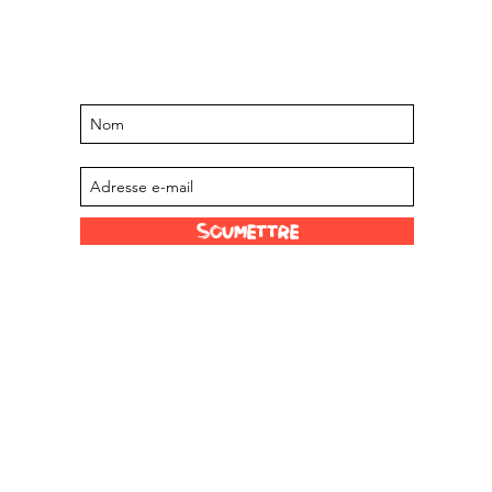
Restez informé des événements et
offres à venir
Abonnez-vous à notre liste de diffusion
Soumettre
Liens amusants
Nos revendeurs
Limited
Échelle de Scoville
À propos de nous