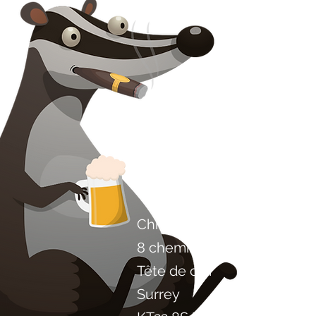
Contactez-nous
Chili Project Artisan Foods 
8 chemin des peupliers
Tête de cuir
Surrey