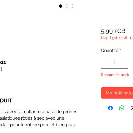
Pri
5,99 £GB
Buy 4 get £3 off (
Quantité
*
022
 !
Rupture de stock
Me notifier lo
ODUIT
, sucrée et collante à base de prunes
 asiatiques rôties à sec avec une
ait pour le rôti de porc et bien plus