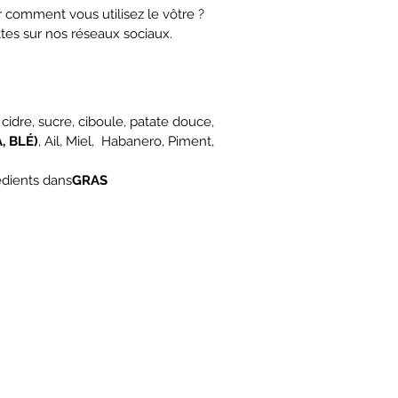
r comment vous utilisez le vôtre ?
tes sur nos réseaux sociaux.
 cidre, sucre, ciboule, patate douce,
, BLÉ)
, Ail, Miel, Habanero, Piment,
rédients dans
GRAS
Restez informé des événements et