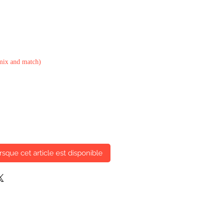
x
mix and match)
rsque cet article est disponible