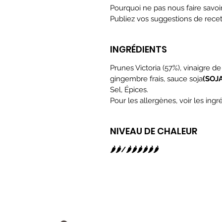
Pourquoi ne pas nous faire savoi
Publiez vos suggestions de recet
INGRÉDIENTS
Prunes Victoria (57%), vinaigre de
gingembre frais, sauce soja
(SOJA
Sel, Épices.
Pour les allergènes, voir les ing
NIVEAU DE CHALEUR
🌶️🌶️/🌶️🌶️🌶️🌶️🌶️🌶️