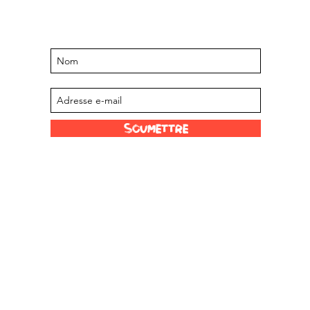
offres à venir
Abonnez-vous à notre liste de diffusion
Soumettre
Liens amusants
Nos revendeurs
Limited
Échelle de Scoville
À propos de nous