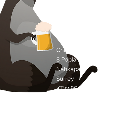
Ota yhteyttä
Chilli Project Artisan Foods
8 Poplar Road
Nahkapää
Surrey
KT22 8SJ
ENGLANTI
info@chilliproject.co.uk
07825 778 167