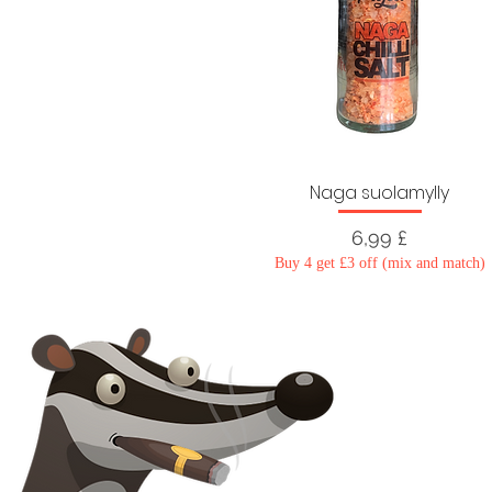
Naga suolamylly
Hinta
6,99 £
Buy 4 get £3 off (mix and match)