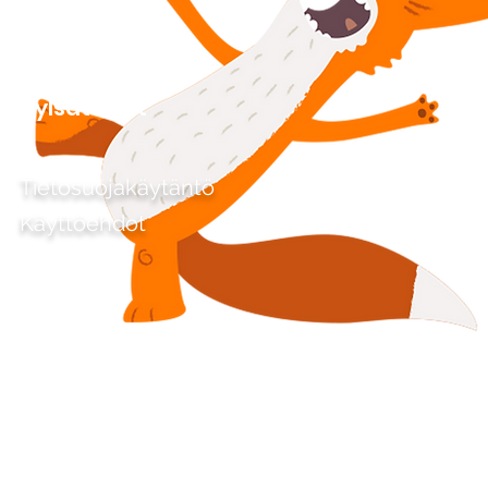
Tylsät linkit
Tietosuojakäytäntö
Käyttöehdot