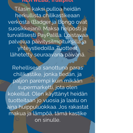
HER WEBB, Trustpilot
Tilasin kaksi pulloa heidän
herkullista chilikastikeaan
verkosta (Badger ja Bongo ovat
suosikkejani). Maksa helposti ja
turvallisesti PayPalilla. Loistavaa
palvelua päivitysilmoituksilla ja
yhteystiedoilla. Tuotteet
lähetetty seuraavana päivänä.
Rehellisesti sanottuna paras
chilikastike, jonka tiedän, ja
paljon parempi kuin mikään
supermarketti, jota olen
kokeillut. Olen käyttänyt heidän
tuotteitaan jo vuosia ja laatu on
aina huippuluokkaa. Jos rakastat
makua ja lämpöä, tämä kastike
on sinulle.