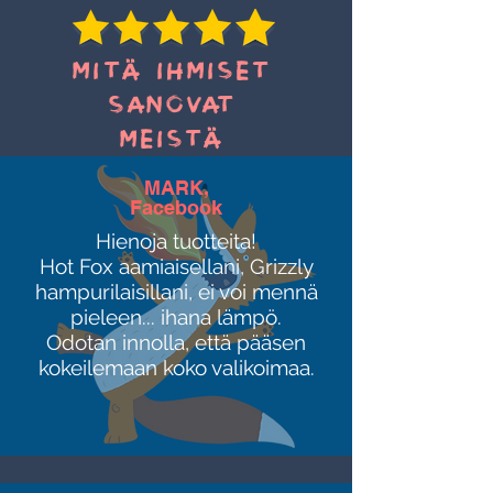
MITÄ IHMISET
SANOVAT
MEISTÄ
MARK,
Facebook
Hienoja tuotteita!
Hot Fox aamiaisellani, Grizzly
hampurilaisillani, ei voi mennä
pieleen... ihana lämpö.
Odotan innolla, että pääsen
kokeilemaan koko valikoimaa.