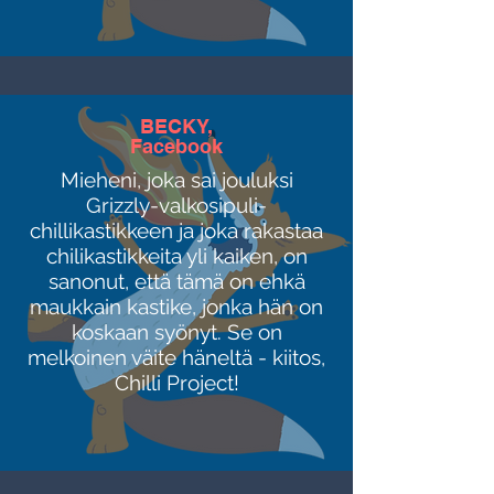
BECKY,
Facebook
Mieheni, joka sai jouluksi
Grizzly-valkosipuli-
chillikastikkeen ja joka rakastaa
chilikastikkeita yli kaiken, on
sanonut, että tämä on ehkä
maukkain kastike, jonka hän on
koskaan syönyt. Se on
melkoinen väite häneltä - kiitos,
Chilli Project!