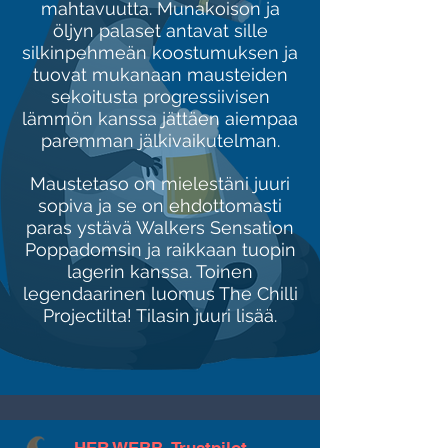
mahtavuutta. Munakoison ja
öljyn palaset antavat sille
silkinpehmeän koostumuksen ja
tuovat mukanaan mausteiden
sekoitusta progressiivisen
lämmön kanssa jättäen aiempaa
paremman jälkivaikutelman.
Maustetaso on mielestäni juuri
sopiva ja se on ehdottomasti
paras ystävä Walkers Sensation
Poppadomsin ja raikkaan tuopin
lagerin kanssa. Toinen
legendaarinen luomus The Chilli
Projectilta! Tilasin juuri lisää.