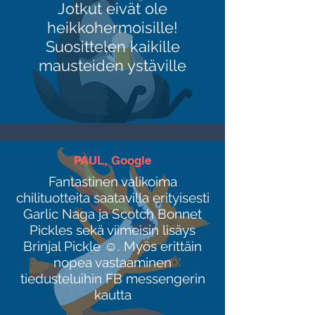
Jotkut eivät ole
heikkohermoisille!
Suosittelen kaikille
mausteiden ystäville
PAUL, Google
Fantastinen valikoima
chilituotteita saatavilla erityisesti
Garlic Naga ja Scotch Bonnet
Pickles sekä viimeisin lisäys
Brinjal Pickle ☺. Myös erittäin
nopea vastaaminen
tiedusteluihin FB messengerin
kautta