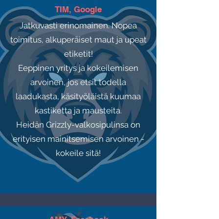
TIM, Google
Jatkuvasti erinomainen. Nopea
toimitus, alkuperäiset maut ja upeat
etiketit!
Eeppinen yritys ja kokeilemisen
arvoinen, jos etsit todella
laadukasta, käsityöläistä kuumaa
kastiketta ja mausteita.
Heidän Grizzly-valkosipulinsa on
erityisen mainitsemisen arvoinen -
kokeile sitä!