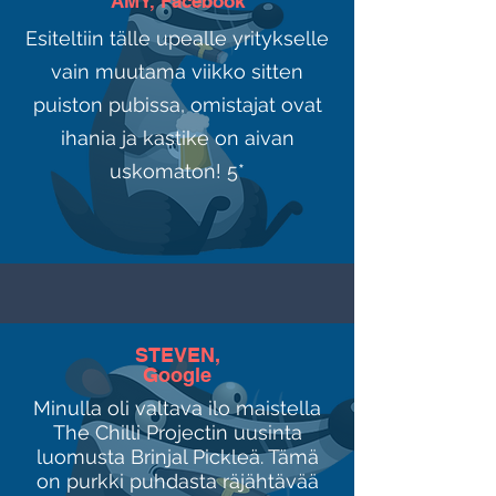
AMY, Facebook
Esiteltiin tälle upealle yritykselle
vain muutama viikko sitten
puiston pubissa, omistajat ovat
ihania ja kastike on aivan
uskomaton! 5*
STEVEN,
Google
Minulla oli valtava ilo maistella
The Chilli Projectin uusinta
luomusta Brinjal Pickleä. Tämä
on purkki puhdasta räjähtävää