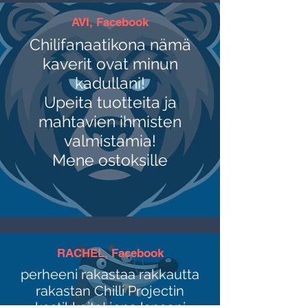
AVI, Facebook
Chilifanaatikona nämä
kaverit ovat minun
kadullani!
Upeita tuotteita ja
mahtavien ihmisten
valmistamia!
Mene ostoksille
RACHEL, Facebook
perheeni rakastaa rakkautta
rakastan Chilli Projectin
kastikkeita! jopa lapseni