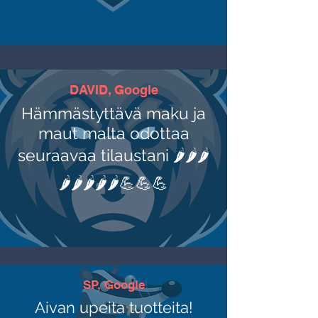
DAVID, Google
Hämmästyttävä maku ja
maut malta odottaa
seuraavaa tilaustani 🌶🌶🌶
🌶🌶🌶🌶🌶💪💪💪
SP, Google
Aivan upeita tuotteita!