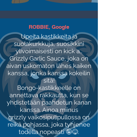
ROBBIE, Google
Upeita kastikkeita ja
suolakurkkuja, suosikkini
ylivoimaisesti on kick a..
Grizzly Garlic Sauce, joka on
aivan uskomaton lähes kaiken
kanssa, jonka kanssa kokeilin
sitä!
Bongo-kastikkeelle on
annettava rakkautta, kun se
yhdistetään paahdetun kanan
kanssa. Ainoa miinus
grizzly valkosipulipullossa on
reikä pohjassa, joka tyhjenee
todella nopeasti 🤪😋.