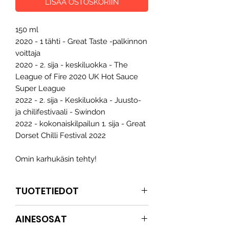
LISÄÄ OSTOSKORIIN
150 ml
2020 - 1 tähti - Great Taste -palkinnon
voittaja
2020 - 2. sija - keskiluokka - The
League of Fire 2020 UK Hot Sauce
Super League
2022 - 2. sija - Keskiluokka - Juusto-
ja chilifestivaali - Swindon
2022 - kokonaiskilpailun 1. sija - Great
Dorset Chilli Festival 2022
Omin karhukäsin tehty!
TUOTETIEDOT
Tumma, täyteläinen ja karamellisoitu
AINESOSAT
ovat kolme sanaa, jotka kuvaavat