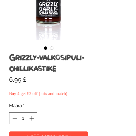
Grizzly-valkosipuli-
chillikastike
Hinta
6,99 £
Buy 4 get £3 off (mix and match)
Määrä
*