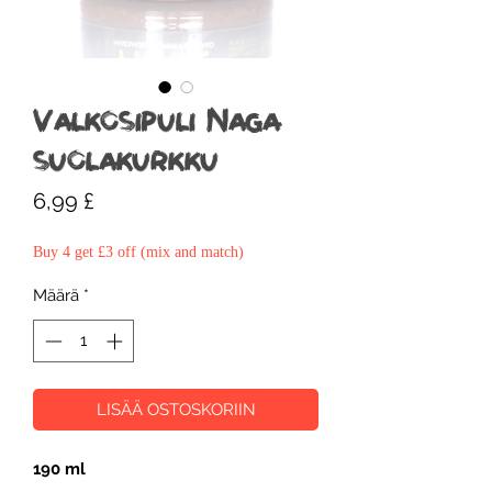
Valkosipuli Naga
suolakurkku
Hinta
6,99 £
Buy 4 get £3 off (mix and match)
Määrä
*
LISÄÄ OSTOSKORIIN
190 ml