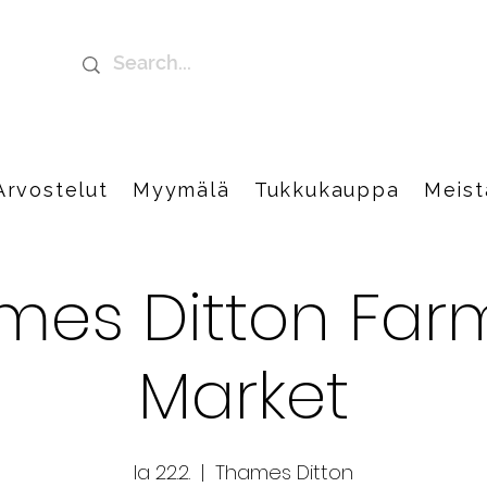
Arvostelut
Myymälä
Tukkukauppa
Meist
mes Ditton Farm
Market
la 22.2.
  |  
Thames Ditton