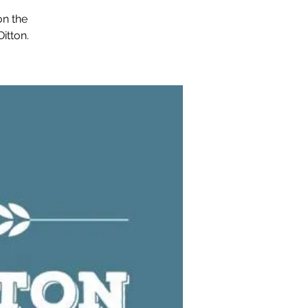
on the
itton.