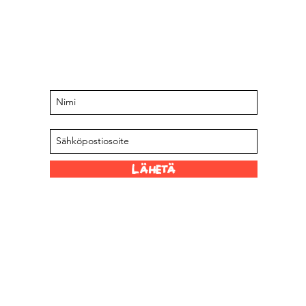
Pysy ajan tasalla tulevista
tapahtumista ja tarjouksista
Liity postituslistallemme
Lähetä
Hauskoja linkkejä
Meidän kauppiaat
 Limited
Scovillen asteikko
Meistä