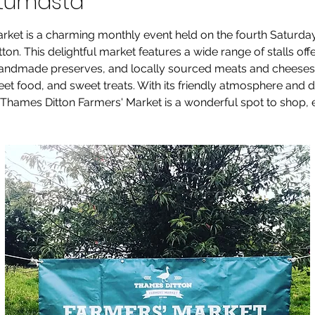
htumasta
rket is a charming monthly event held on the fourth Saturda
on. This delightful market features a wide range of stalls offe
andmade preserves, and locally sourced meats and cheeses. V
reet food, and sweet treats. With its friendly atmosphere and
Thames Ditton Farmers' Market is a wonderful spot to shop, e