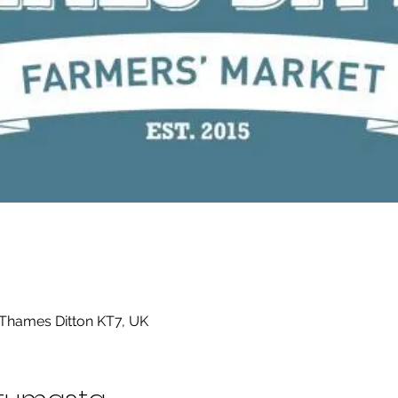
 Thames Ditton KT7, UK