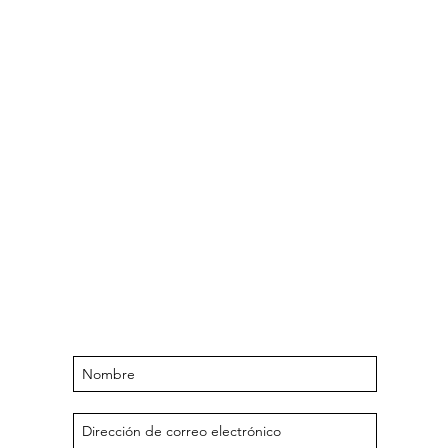
Manténgase actualizado sobre
próximos eventos y ofertas
Suscríbase a nuestra lista de correo