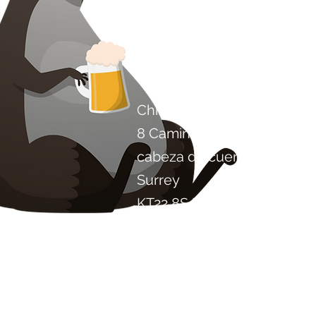
Contáctenos
Chile Proyecto Artisan Foo
8 Camino de los álamos
cabeza de cuero
Surrey
KT22 8SJ
INGLATERRA
info@chilliproject.co.uk
07825 778 167