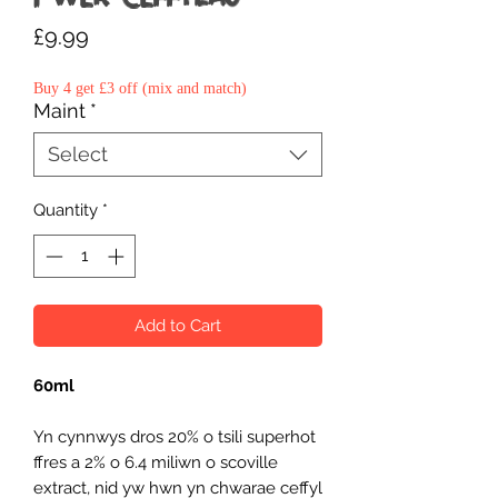
Price
£9.99
Buy 4 get £3 off (mix and match)
Maint
*
Select
Quantity
*
Add to Cart
60ml
Yn cynnwys dros 20% o tsili superhot
ffres a 2% o 6.4 miliwn o scoville
extract, nid yw hwn yn chwarae ceffyl