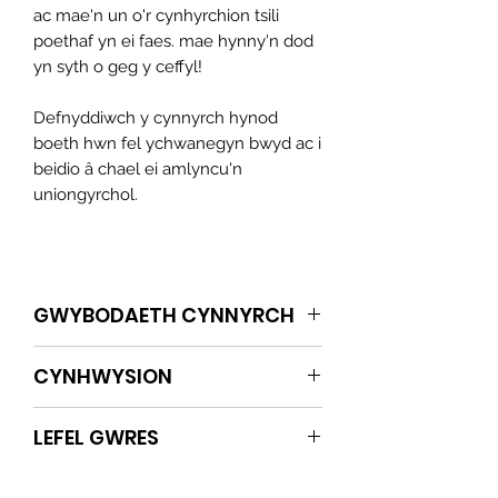
ac mae'n un o'r cynhyrchion tsili
poethaf yn ei faes. mae hynny'n dod
yn syth o geg y ceffyl!
Defnyddiwch y cynnyrch hynod
boeth hwn fel ychwanegyn bwyd ac i
beidio â chael ei amlyncu'n
uniongyrchol.
GWYBODAETH CYNNYRCH
A chilli saws echdynnu gyda
CYNHWYSION
blas. Naturally melys ag afal a moron.
Mae'r tân yn dod from y naga a
Afal, Finegr Seidr, Tsili Scorpion, Tsili
scorpion tsilis heb sôn am y
LEFEL GWRES
Naga, Moronen, Nionyn, Rhuddygl
ever_cc781905-54cde_5155-
poeth, Siwgr, Halen, Sudd Lemwn,
S136bad5cf58d_54cde_5193-
7/6 /🌶️🌶️🌶️🌶️🌶️🌶️🔥
Detholiad SHU 6.4 Miliwn.