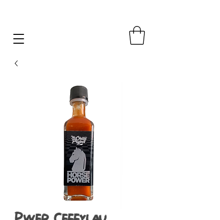
Pwer Ceffylau