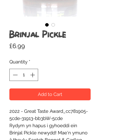
Brinjal Pickle
Price
£6.99
Quantity
*
Add to Cart
2022 - Great Taste Award_cc781905-
5cde-31913-bb3bW-5cde
Rydym yn hapus i gyhoeddi ein
Brinjal Pickle newydd! Mae'n ymuno
â theulu Scotch Bonnet & Garlleg