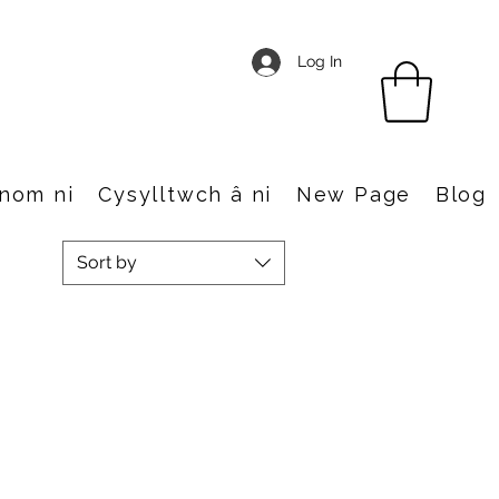
Log In
nom ni
Cysylltwch â ni
New Page
Blog
Sort by