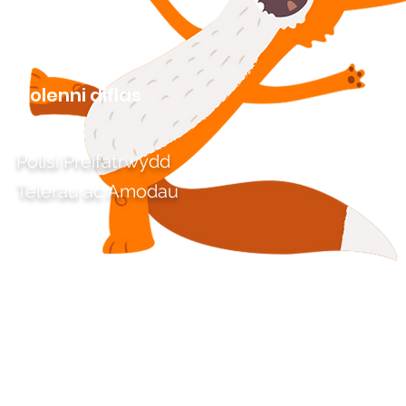
Dolenni diflas
Polisi Preifatrwydd
Telerau ac Amodau