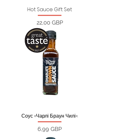
Hot Sauce Gift Set
Ціна
22,00 GBP
Соус «Чарлі Браун Чилі».
Ціна
6,99 GBP