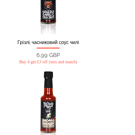
Грізлі, часниковий соус чилі
Ціна
6,99 GBP
Buy 4 get £3 off (mix and match)