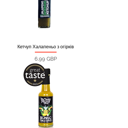
Кетчуп Халапеньо з огірків
Ціна
6,99 GBP