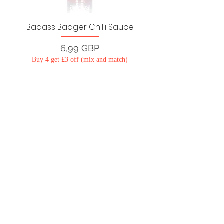
Badass Badger Chilli Sauce
Ціна
6,99 GBP
Buy 4 get £3 off (mix and match)
Показати більше
Зв'язатися з нами
Політика конфіденційності
Правила та умови