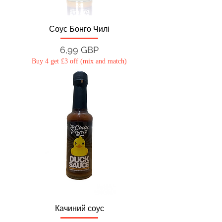
Соус Бонго Чилі
Ціна
6,99 GBP
Buy 4 get £3 off (mix and match)
Качиний соус