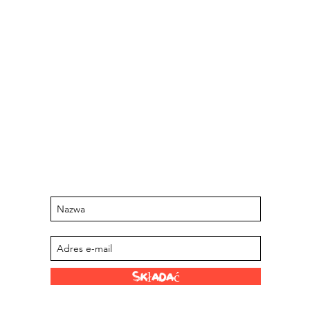
Bądź na bieżąco z nadchodzącymi
wydarzeniami i ofertami
Zapisz się na naszą listę mailingową
Składać