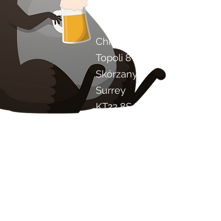
Skontaktuj się z nami
Chilli Project Artisan Foods
Topoli 8
Skórzany
Surrey
KT22 8SJ
ANGLIA
info@chilliproject.co.uk
07825 778 167