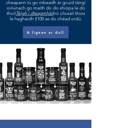
cheapann tú go mbeadh ár gcuid táirgí
oiriúnach go maith do do shiopa le do
thoil
Téigh i dteagmháil
nó cliceáil thíos
le haghaidh £100 as do chéad ordú.
A ligean ar dul!