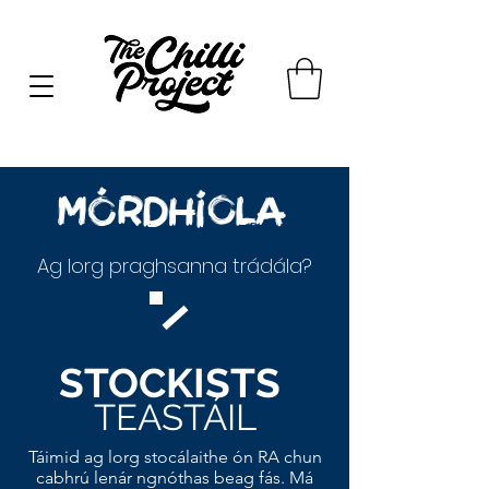
MÓRDHÍOLA
Ag lorg praghsanna trádála?
STOCKISTS
TEASTÁIL
Táimid ag lorg stocálaithe ón RA chun
cabhrú lenár ngnóthas beag fás. Má