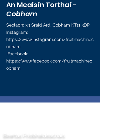
An Meaisín Torthaí -
Cobham
Seoladh: 39 Sráid Ard, Cobham KT11 3DP
Instagram:
https://www.instagram.com/fruitmachinec
obham
Facebook:
https://www.facebook.com/fruitmachinec
obham
Déan teagmháil linn
Beartas Príobháideachais