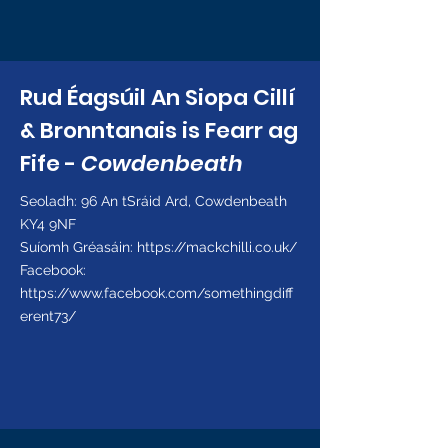
Rud Éagsúil An Siopa Cillí
& Bronntanais is Fearr ag
Fife -
Cowdenbeath
Seoladh: 96 An tSráid Ard, Cowdenbeath
KY4 9NF
Suíomh Gréasáin:
https://mackchilli.co.uk/
Facebook:
https://www.facebook.com/somethingdiff
erent73/