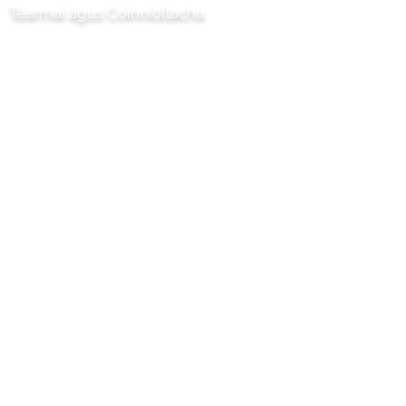
Téarmaí agus Coinníollacha
Tionscadal Chilli Artisan Foods
Limited
8 Bóthar na Poibleog
Ceann leathair
Surrey
KT22 8SJ
SASANA
eolas@chilliproject.co.uk
07825 778 167