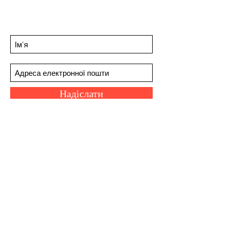
пропозицій
Підпишіться на нашу розсилку
Надіслати
Наші біржовики
Шкала Сковілла
Про нас
Грати в Space Invaders
Веселі посилання
©2023 Chilli Project Artisan Foods Limited.
Всі права захищені.
Номер компанії:
12273732