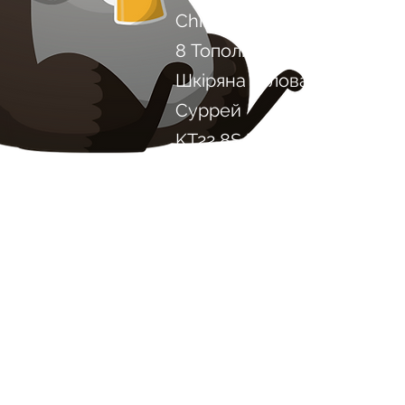
Chilli Project Artisan Foods
8 Тополина дорога
Шкіряна голова
Суррей
KT22 8SJ
АНГЛІЯ
info@chilliproject.co.uk
07825 778 167