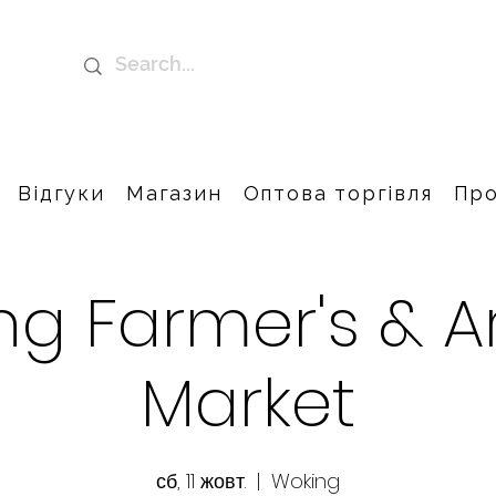
Відгуки
Магазин
Оптова торгівля
Про
g Farmer's & A
Market
сб, 11 жовт.
  |  
Woking