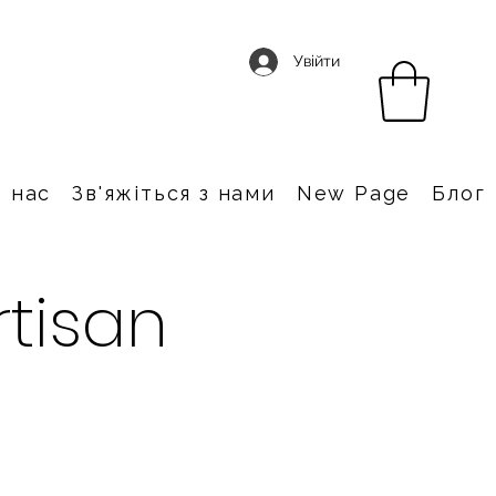
Увійти
 нас
Зв'яжіться з нами
New Page
Блог
rtisan