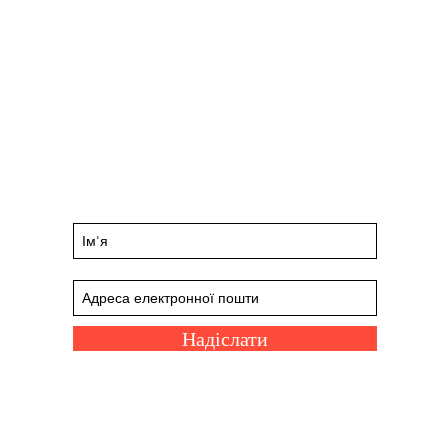
Будьте в курсі майбутніх подій і
пропозицій
Підпишіться на нашу розсилку
Надіслати
Веселі посилання