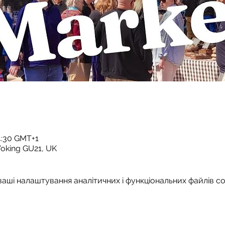
14:30 GMT+1
Woking GU21, UK
аші налаштування аналітичних і функціональних файлів co