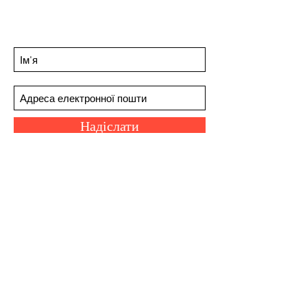
пропозицій
Підпишіться на нашу розсилку
Надіслати
Наші біржовики
Шкала Сковілла
Про нас
Грати в Space Invaders
Веселі посилання
©2023 Chilli Project Artisan Foods Limited.
Всі права захищені.
Номер компанії:
12273732