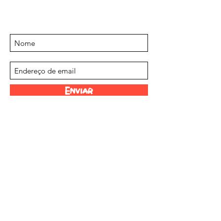
eventos e ofertas
Inscreva-se em nossa lista de e-mails
Enviar
Nossos Armazenistas
Escala Scoville
Sobre nós
Jogar Space Invaders
Links Divertidos
©2023 Chilli Project Artisan Foods Limited.
Todos os direitos reservados.
Número da empresa:
12273732