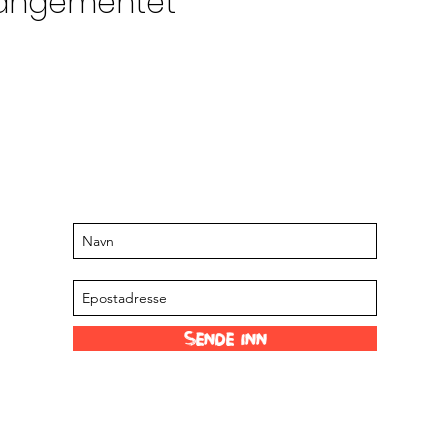
rangementet
Hold deg oppdatert for kommende
arrangementer og tilbud
Abonner på vår mailingliste
Sende inn
Morsomme lenker