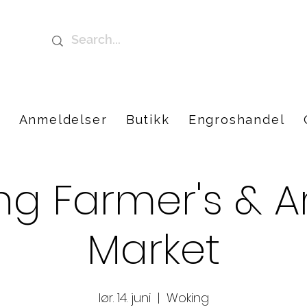
t
Anmeldelser
Butikk
Engroshandel
g Farmer's & A
Market
lør. 14. juni
  |  
Woking