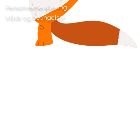
Personvernerklæring
Vilkår og betingelser