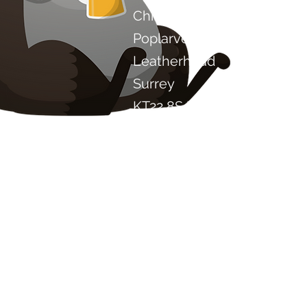
Chilli Project Artisan Foods
Poplarvei 8
Leatherhead
Surrey
KT22 8SJ
ENGLAND
info@chilliproject.co.uk
07825 778 167