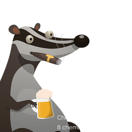
Contactez-nous
Chili Project Artisan Foods 
8 chemin des peupliers