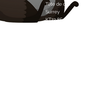
Tête de cuir
Surrey
KT22 8SJ
ANGLETERRE
info@chilliproject.co.uk
07825 778 167