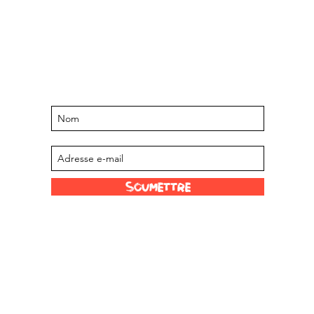
Restez informé des événements et
offres à venir
Abonnez-vous à notre liste de diffusion
Soumettre
Liens amusants
Nos revendeurs
Limited
Échelle de Scoville
À propos de nous