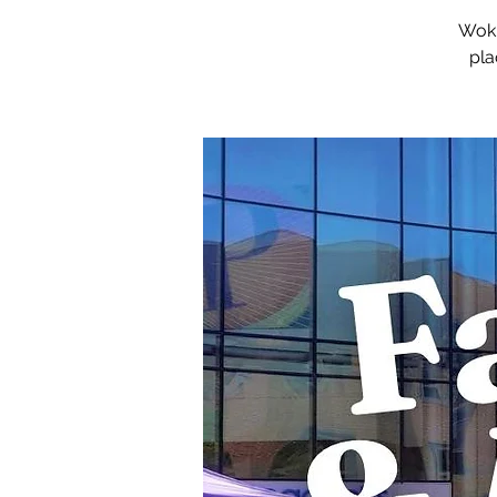
Woki
pla