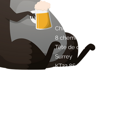
Contactez-nous
Chili Project Artisan Foods 
8 chemin des peupliers
Tête de cuir
Surrey
KT22 8SJ
ANGLETERRE
info@chilliproject.co.uk
07825 778 167