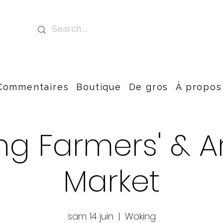
Commentaires
Boutique
De gros
À propos
g Farmers' & A
Market
sam. 14 juin
  |  
Woking