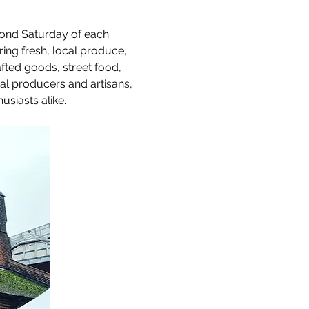
cond Saturday of each 
uring fresh, local produce, 
afted goods, street food, 
al producers and artisans, 
usiasts alike.