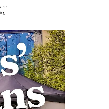
takes
ing.