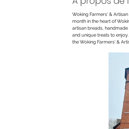
À propos de 
Woking Farmers' & Artisan
month in the heart of Woking
artisan breads, handmade pr
and unique treats to enjoy
the Woking Farmers' & Artis