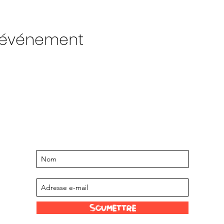
t événement
Restez informé des événements et
offres à venir
Abonnez-vous à notre liste de diffusion
Soumettre