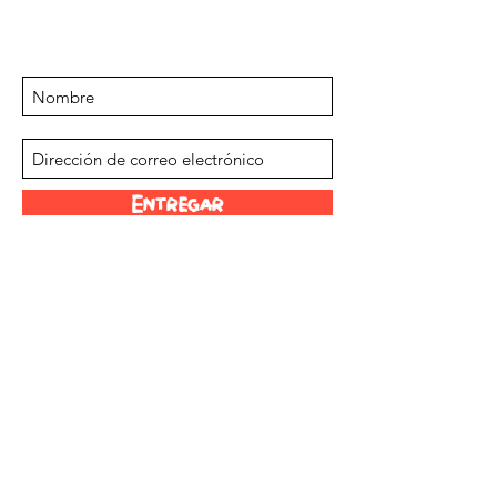
próximos eventos y ofertas
Suscríbase a nuestra lista de correo
Entregar
Nuestros distribuidores
Escala Scoville
Sobre nosotros
Juega a los invasores del espacio
Enlaces divertidos
©2023 Chilli Project Artisan Foods Limited.
Reservados todos los derechos.
Número de empresa:
12273732