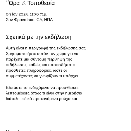
΄'Ωρα & Τοποθεσία
09 Ιαν 2025, 11:30 π.μ.
Σαν Φρανσίσκο, CA, ΗΠΑ
Σχετικά με την εκδήλωση
Αυτή είναι η περιγραφή της εκδήλωσης σας.
Χρησιμοποιήστε αυτόν τον χώρο για να
παρέχετε μια σύντομη περίληψη της
εκδήλωσης, καθώς και οποιεσδήποτε
πρόσθετες πληροφορίες, ώστε οι
συμμετέχοντες να γνωρίζουν τι υπάρχει.
Εξετάστε το ενδεχόμενο να προσθέσετε
λεπτομέρειες όπως τι είναι στην ημερήσια
διάταξη, ειδικά προτεινόμενα ρούχα και
άλλες σχετικές πληροφορίες που θα ήταν
χρήσιμες για τους επισκέπτες. Για όλους
τους ομιλητές που θα παρουσιάσουν στην
εκδήλωσή σας, αυτή είναι μια εξαιρετική
ευκαιρία να περιγράψετε τα θέματα που