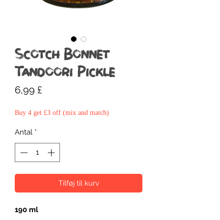
Scotch Bonnet
Tandoori Pickle
Pris
6,99 £
Buy 4 get £3 off (mix and match)
Antal
*
Tilføj til kurv
190 ml