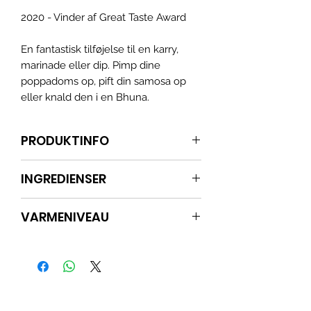
2020 - Vinder af Great Taste Award
En fantastisk tilføjelse til en karry,
marinade eller dip. Pimp dine
poppadoms op, pift din samosa op
eller knald den i en Bhuna.
PRODUKTINFO
Den duftende røde skotske
INGREDIENSER
motorhjelm er virkelig stjernen i
denne brændende indiske pickle.
RØD PEBER, SCOTCH MONTERING
Dens salte smag blander sig perfekt
VARMENIVEAU
CHILLI (23%), rapsfrøolie, hvidløg,
med de traditionelle, tørre og
eddike,_cc781905-5cde-3194-bb3b-
aromatiske, sennepstunge krydderier,
3/6 🌶️🌶️🌶️
MONT-1586bad
(SULFITTER)
,
samtidig med at den giver en
HAVSALT, KASHMIRI
pludselig, men langvarig, dyb
CHILLIPULVER,
SENNEP
FRØ,
forbrænding. Den stærkeste og
HVIDLØGSPULVER
(SULFITTER)
,
skarpeste i hele vores pickle-