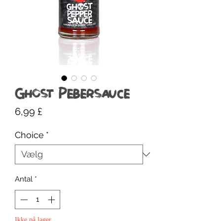
Ghost Pebersauce
Pris
6,99 £
Choice
*
Antal
*
Ikke på lager