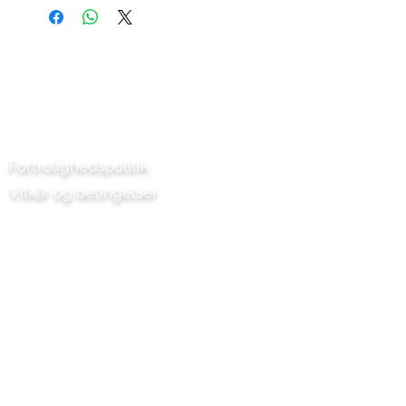
31cbad-31cbad-31cbad-31cbad-
krydderier.
31cbad-31cbad
Hvorfor ikke fortælle os, hvordan du
bruger din? Post dine opskriftsforslag
på vores sociale medier.
Kontakt os
Fortrolighedspolitik
Vilkår og betingelser
Chilli Project Artisan Foods Limited
Poplarvej 8
Læderhoved