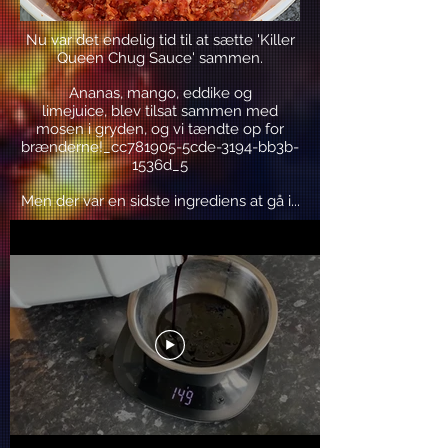
Nu var det endelig tid til at sætte 'Killer
Queen Chug Sauce' sammen.
Ananas, mango, eddike og
limejuice, blev tilsat sammen med
mosen i gryden, og vi tændte op for
brænderne!_cc781905-5cde-3194-bb3b-
1536d_5
Men der var en sidste ingrediens at gå i...