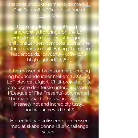
skabe et produkt i samarbejde med
UK
Chili Queen
(UKCQ) and
League of
Fire
(LoF).
Dette produkt ville slutte sig til
andre
chili udfordringer
on the LoF
website where a different league of
chilli challengers compete against the
clock to rank in Chilli Eating Champion
leaderboards._cc781905-5cde-3194-
bb3b-136bad5cf58d_
Efter masser af brainstorming, scoping
og bouncende ideer mellem UKCQ og
LoF blev det afgjort. Chilli-projektet ville
producere den første udfordringssauce
i 'League of Fire Presents'-sortimentet!
The main goal for this sauce was to be
insanely hot and incredibly tasty...
(and we achieved that !)
Her er lidt bag kulisserne i processen
med at skabe denne killer challenge
sauce.