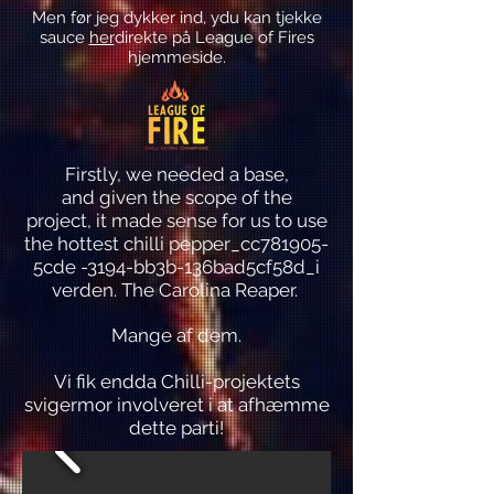
Men før jeg dykker ind, y
du kan tjekke
sauce
her
direkte på League of Fires
hjemmeside.
Firstly, we needed a base,
and given the scope of the
project, it made sense for us to use
the hottest chilli pepper_cc781905-
5cde -3194-bb3b-136bad5cf58d_i
verden. The Carolina Reaper.
Mange af dem.
Vi fik endda Chilli-projektets
svigermor involveret i at afhæmme
dette parti!