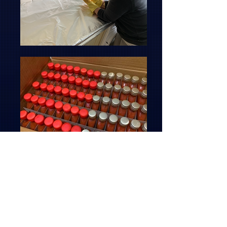
600+ flasker senere blev 'Killer Queen
Chug' født!
Onkel Fester fra Hot Dang Show var den
første, der fuldførte udfordringen