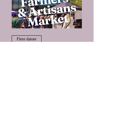
Flere datoer
Woking Farmers' &
Artisan Market
lør. 13. sep.
Læs mere