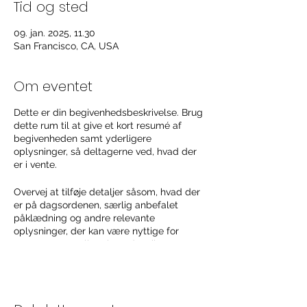
Tid og sted
09. jan. 2025, 11.30
San Francisco, CA, USA
Om eventet
Dette er din begivenhedsbeskrivelse. Brug
dette rum til at give et kort resumé af
begivenheden samt yderligere
oplysninger, så deltagerne ved, hvad der
er i vente.
Overvej at tilføje detaljer såsom, hvad der
er på dagsordenen, særlig anbefalet
påklædning og andre relevante
oplysninger, der kan være nyttige for
gæsterne. For alle talere, der vil
præsentere ved dit arrangement, er dette
en fantastisk mulighed for at beskrive de
dækkede emner eller inkludere en kort
biografi. Hvis arrangementet er rettet mod