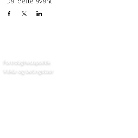
Del dette event
en bestemt type publikum, skal du huske
at bemærke det her.
Dette er din mulighed for at få folk
begejstrede for at deltage i dit
arrangement, så vær ikke bange for at vise
personlighed og entusiasme! Tilskynd
besøgende til at registrere sig, RSVP eller
Kontakt os
købe en billet i dag for at sikre, at deres
plads er gemt.
Fortrolighedspolitik
Vilkår og betingelser
Chilli Project Artisan Foods Limited
Poplarvej 8
Læderhoved