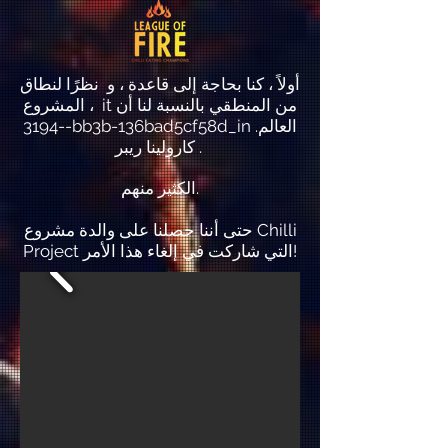
أولاً ، كنا بحاجة إلى قاعدة ، و نظرًا لنطاق
المشروع ، it من المنطقي بالنسبة لنا أن
-3194-bb3b-136bad5cf58d_in العالم.
كارولينا ريبر .
الكثير منهم.
حتى أننا حصلنا على والدة مشروع Chilli
Project التي شاركت في إلغاء هذا الأمر!