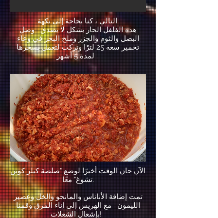
​ ، كنا بحاجة إلى نكهة.
التالي
هذه الفلفل الحار بشكل لا يصدق وصل
البصل والثوم والجزر وملح البحر في وعاء
تخمير سعة 25 لترًا وتركت لتعمل بسحرها
لمدة 5 أشهر .
الآن حان الوقت أخيرًا لوضع "صلصة كيلر كوين
تشوغ" معًا.
تمت إضافة الأناناس والمانجو والخل وعصير
الليمون مع الهريس إلى إناء المرق وقمنا
بإشعال الشعلات!