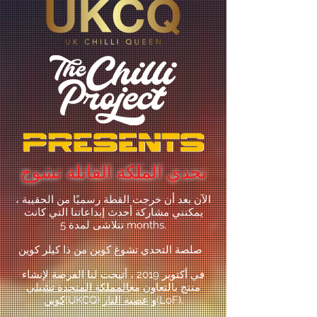
تحدي الملكة القاتلة تشوج
الآن بعد أن خرجت القطة رسميًا من الحقيبة ،
يمكنني مشاركة أحدث إبداعاتنا التي كانت
تتلاشى لمدة 5 months.
صلصة التحدي تشوغ كوين من ذا كيلر كوين
في أكتوبر 2019 ، أتيحت لنا الفرصة لإنشاء
منتج بالتعاون مع
المملكة المتحدة تشيلي
(LoF).
(UKCQ) و
عصبة النار
كوين