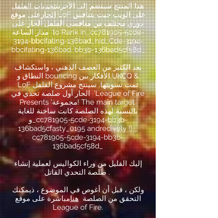
هذا المنتج سينضم إلى الآخرين
تحديات الفلفل
الحار
على موقع LoF على الويب حيث يتنافس
دوري مختلف من منافسي الفلفل الحار على
مدار الساعة to Rank in_cc781905-5cde-
3194-bbcifating-136bad_hid_Cde-3194-
bbcifating-136bad. bb3b-136bad5cf58d_
بعد الكثير من العصف الذهني ، واستكشاف
النطاق و bouncing الأفكار بين UKCQ &
LoF تمت تسويتها. سينتج مشروع الفلفل
الحار أول صلصة تحدي في 'League of Fire
Presents 'مجموعة! The main target
بالنسبة لهذه الصلصة كانت ساخنة للغاية
و_cc781905-5cde-3194-bb3b-
136bad5cfasty_0195 andredively !) _
cc781905-5cde-3194-bb3b-
136bad5cf58d_
إليك القليل من وراء الكواليس لعملية إنشاء
صلصة التحدي القاتل .
ولكن ، قبل أن أغوص في الموضوع ، ذ
يمكنك
التحقق من الصلصة
هنا
مباشرة على موقع
League of Fire.