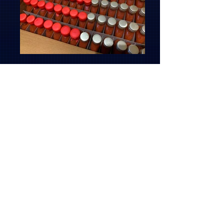
600+ زجاجة ولدت لاحقًا 'Killer Queen
Chug'!
كان العم فيستر من برنامج Hot Dang Show
أول من أكمل التحدي
لقد أكمل العديد من الأشخاص منذ ذلك الحين