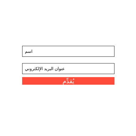
ابق على اطلاع على الأحداث والعروض
القادمة
اشترك في قائمتنا البريدية
يُقدِّم
روابط ممتعة
مخازننا
مقياس سكوفيل
معلومات عنا