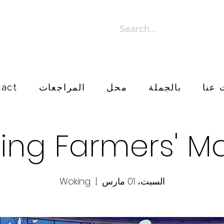
 عنا
بالجملة
محل
المراجعات
tact
ing Farmers' Ma
السبت، 01 مارس
  |  
Woking