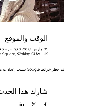
الوقت والموقع
01 مارس 2025، 9:30 ص – 2:30 م
e Square, Woking GU21, UK
تم حظر خرائط Google بسبب إعدادات ملفات تعريف الارتباط التحليلية والوظيفية لديك.
شارِك هذا الحدث