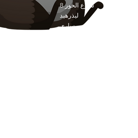
8 شارع الحور
ليذرهيد
ساري
KT22 8SJ
إنكلترا
info@chilliproject.co.uk
07825778167