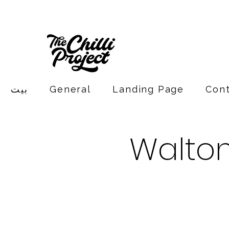
Con
Landing Page
General
بيت
Walto