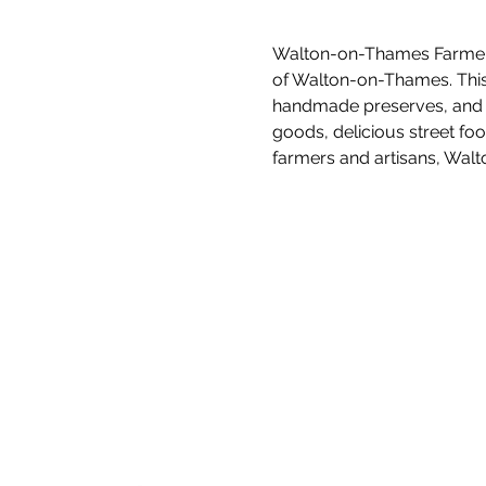
Walton-on-Thames Farmers' 
of Walton-on-Thames. This m
handmade preserves, and hi
goods, delicious street fo
farmers and artisans, Walt