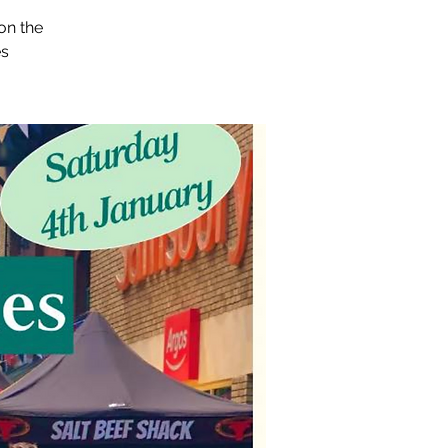
on the
s.