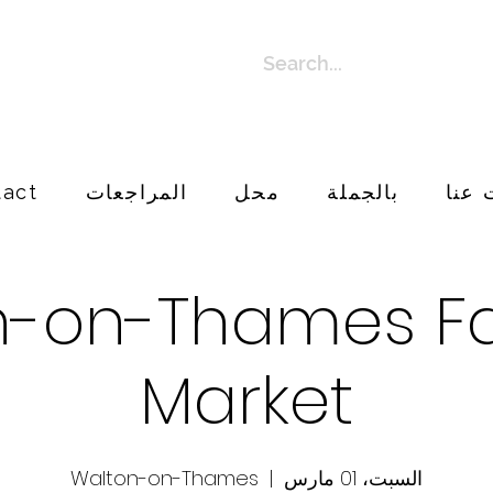
 عنا
بالجملة
محل
المراجعات
tact
n-on-Thames Fa
Market
السبت، 01 مارس
  |  
Walton-on-Thames