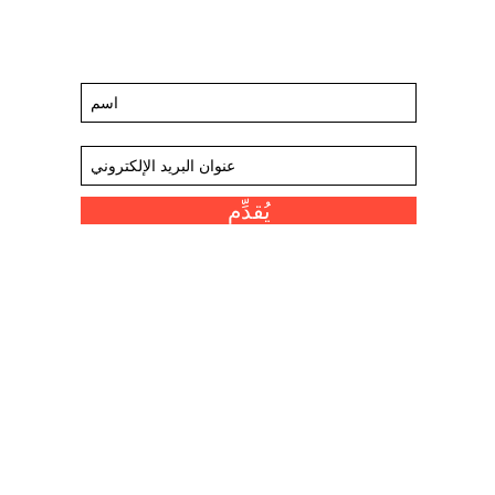
ابق على اطلاع على الأحداث والعروض
القادمة
اشترك في قائمتنا البريدية
يُقدِّم
روابط ممتعة
مخازننا
مقياس سكوفيل
معلومات عنا