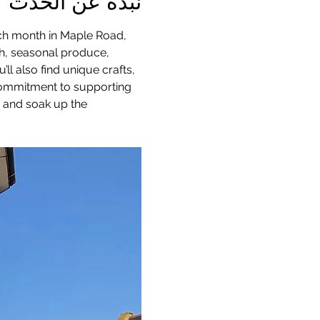
نبذة عن الحدث
ach month in Maple Road, 
sh, seasonal produce, 
 also find unique crafts, 
 commitment to supporting 
, and soak up the 