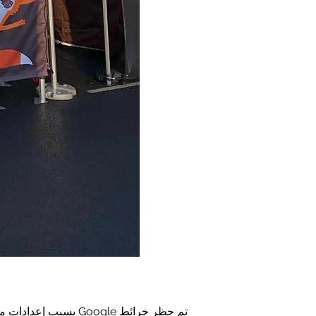
تم حظر خرائط Google بسبب إعدادات ملفات تعريف الارتباط التحليلية والوظيفية لديك.