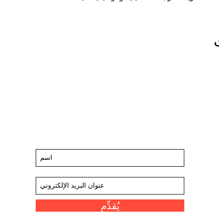
ابق على اطلاع على الأحداث والعروض
القادمة
اشترك في قائمتنا البريدية
يُقدِّم