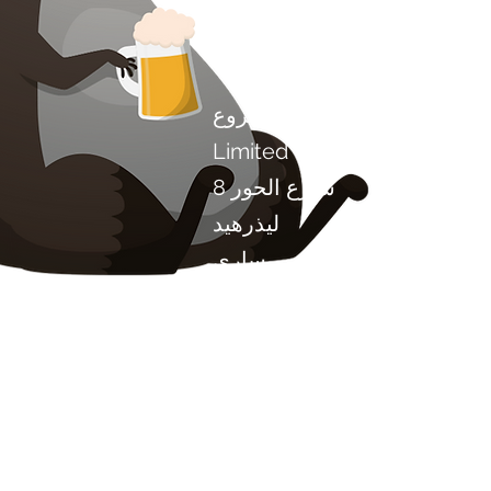
اتصل بنا
مشروع Chilli Project Artisan Foods
Limited
8 شارع الحور
ليذرهيد
ساري
KT22 8SJ
إنكلترا
info@chilliproject.co.uk
07825778167