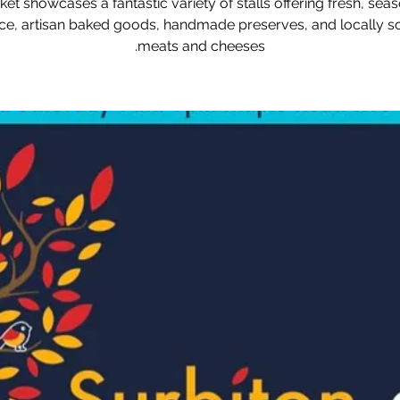
et showcases a fantastic variety of stalls offering fresh, sea
e, artisan baked goods, handmade preserves, and locally 
meats and cheeses.