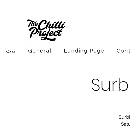
Con
Landing Page
General
بيت
Surb
Surbi
Satu