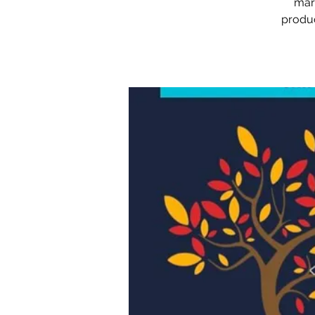
mark
produc