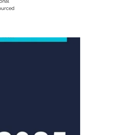
sonal
sourced