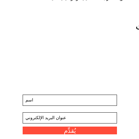
ابق على اطلاع على الأحداث والعروض
القادمة
اشترك في قائمتنا البريدية
يُقدِّم