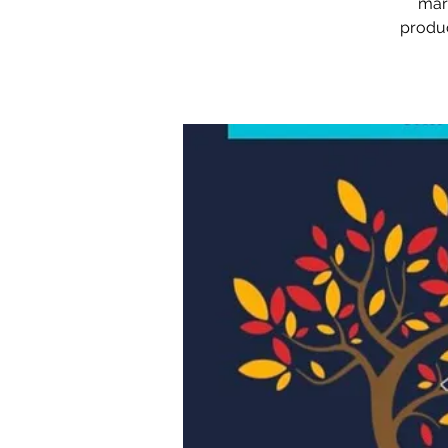
mark
produc