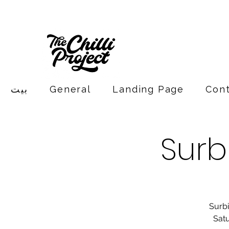
Con
Landing Page
General
بيت
Surb
Surbi
Satu