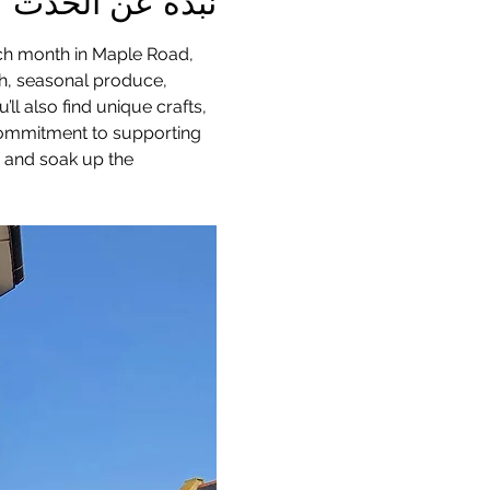
نبذة عن الحدث
ach month in Maple Road, 
sh, seasonal produce, 
 also find unique crafts, 
 commitment to supporting 
, and soak up the 