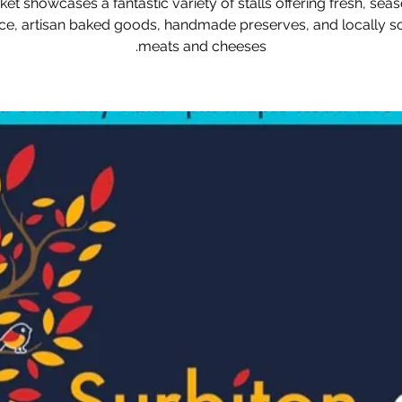
et showcases a fantastic variety of stalls offering fresh, sea
e, artisan baked goods, handmade preserves, and locally 
meats and cheeses.