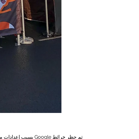
تم حظر خرائط Google بسبب إعدادات ملفات تعريف الارتباط التحليلية والوظيفية لديك.