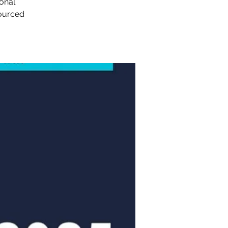
sonal
sourced