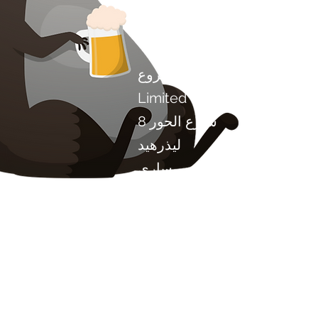
اتصل بنا
مشروع Chilli Project Artisan Foods
Limited
8 شارع الحور
ليذرهيد
ساري
KT22 8SJ
إنكلترا
info@chilliproject.co.uk
07825778167