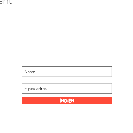
ent
Bly op hoogte van komende
geleenthede en aanbiedinge
Teken in op ons poslys
Indien
Prettige skakels