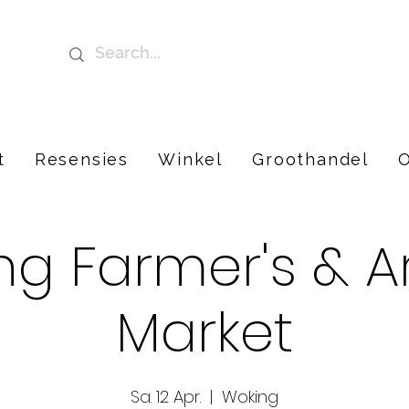
t
Resensies
Winkel
Groothandel
O
g Farmer's & A
Market
Sa. 12 Apr.
  |  
Woking