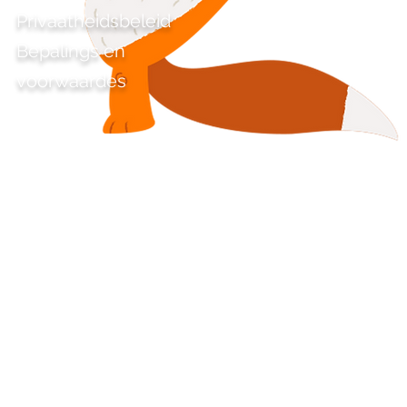
Privaatheidsbeleid
Bepalings en
voorwaardes