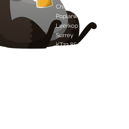
Chilli Project Artisan Food
Poplarweg 8
Leerkop
Surrey
KT22 8SJ
ENGELAND
info@chilliproject.co.uk
07825 778 167